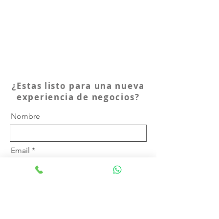
Electricidad: AC100-240V - 50/60hz.​
Peso: 420Kg.​
Dimensiones: A 1940mm * L 1300mm
* P 790mm​
Capacidad para
300-1050
items
¿Estas listo para una nueva
experiencia de negocios?
Nombre
Email
Teléfono
Ocupación