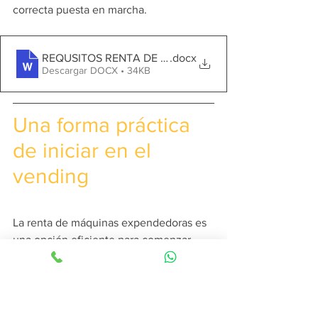
correcta puesta en marcha.
REQUSITOS RENTA DE EQUIPOS
.docx
Descargar DOCX • 34KB
Una forma práctica 
de iniciar en el 
vending
La renta de máquinas expendedoras es 
una opción eficiente para comenzar, 
aprender y escalar.Permite enfocarse 
en la 
operación, el producto y el punto 
de venta
, sin asumir desde el inicio el 
costo total de compra del equipo.