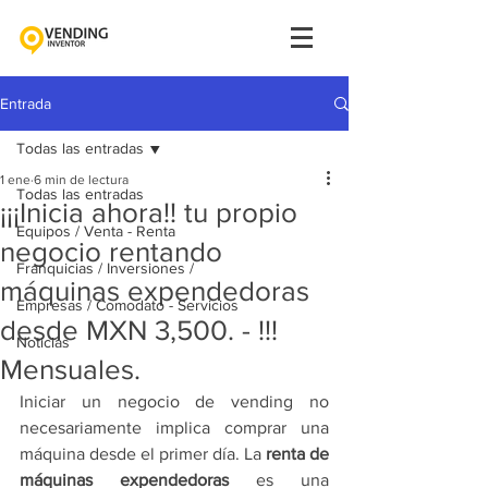
Entrada
Todas las entradas
1 ene
6 min de lectura
Todas las entradas
¡¡¡Inicia ahora!! tu propio
Equipos / Venta - Renta
negocio rentando
Franquicias / Inversiones /
máquinas expendedoras
Empresas / Comodato - Servicios
desde MXN 3,500. - !!!
Noticias
Mensuales.
Iniciar un negocio de vending no 
necesariamente implica comprar una 
máquina desde el primer día. La 
renta de 
máquinas expendedoras
 es una 